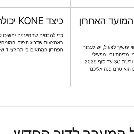
 המועד האחרון
כיצד KONE יכולה לסייע לכם במעבר זה?
באמצעות שדרוג הציוד. המומחים
2G/3G או קו תקשורת קווי ימשיך לפעול, יש לעבור
הפתרון המתאים ביותר לציוד של
נה בין מדינות ובין מפעילי
התקשורת. בצרפת, רשת 2G תופסק לחלוטין עד סוף 2026, ורשת 3G עד סוף 2029.
 בהקדם האפשרי, אם הוא טרם פנה אליכם
ל המעבר לדור החדש