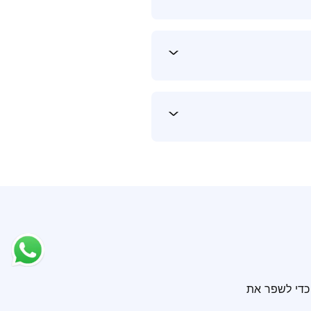
 נוספות במקביל לשדרוג קו ה-GSM. נצל הזדמנות זו כדי לשפר את