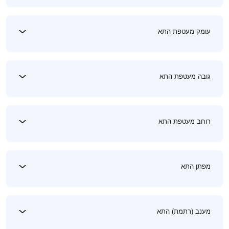
עומק מעטפת התא
גובה מעטפת התא
רוחב מעטפת התא
מפתן התא
מענב (רתמת) התא