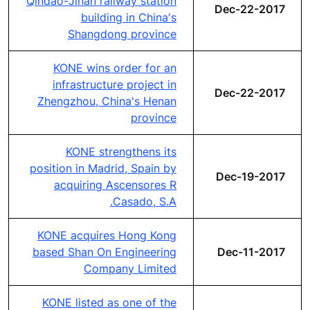
Qindao-Jinan railway station
Dec-22-2017
building in China's
Shangdong province
KONE wins order for an
infrastructure project in
Dec-22-2017
Zhengzhou, China's Henan
province
KONE strengthens its
position in Madrid, Spain by
Dec-19-2017
acquiring Ascensores R
Casado, S.A.
KONE acquires Hong Kong
based Shan On Engineering
Dec-11-2017
Company Limited
KONE listed as one of the