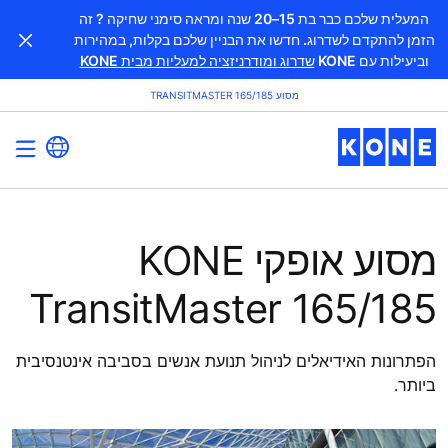
המעלית שלכם כבר בת 15–20 שנה ומראה סימני שחיקה ? זה
הזמן להתקדם לשדרוג. חדשו את הבניין שלכם בקלות, במהירות
וביעילות עם KONE
שדרוג ומודרניזציה למעליות מבית KONE
מסוע TRANSITMASTER 165/185
מסוע אופקי KONE
TransitMaster 165/185
הפתרונות האידיאלים לניהול תנועת אנשים בסביבה אינטנסיבית
ביותר.