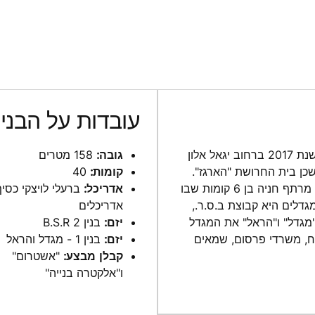
עובדות על הבניי
מגדלי אלון הם זוג מגדלי משרדים שבנייתם הסתיימה בסוף שנת 2017 ברחוב יגאל אלון
גובה:
158 מטרים
ן בית החרושת "הארגז".
קומות:
40
הבניינים הם בגובה של 158 מטרים ו-40 קומות כל אחד, עם מרתף חניה בן 6 קומות שבו
אדריכל:
ברעלי לויצקי כסיף
יפעלו 14 מעליות. יזמת המגדלים היא קבוצת ב.ס.ר.,
אדריכלים
גדל" ו"הראל" את המגדל
יזם
:
בנין 2 B.S.R
טוח, משרדי פרסום, שמאים
יזם:
בנין 1 - מגדל והראל
קבלן מבצע:
"אשטרום"
ו"אלקטרה בנייה"