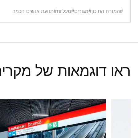
#המזרח התיכון
#מגורים
#מעליות
#תנועת אנשים חכמה
ראו דוגמאות של מקרי