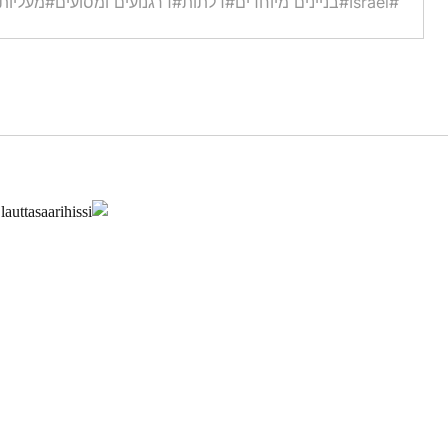
#Israel
#בניינים מיוחדים
#דלתות
#דרגנועים ומסועים
#מעליות