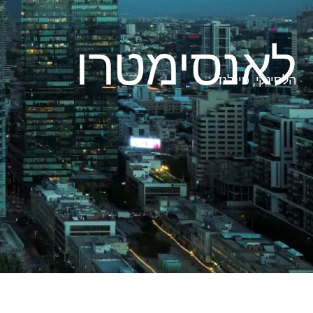
לאנסימטרו
הלסינקי, פינלנד