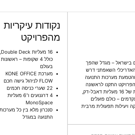
נקודות עיקריות
מהפרויקט
16 מעליות le Deck
כולל 4 שקופות – ראשונות
תקדמים בישראל – מגדל שהפך
בעולם
 האדריכלי השאפתני דרש
מערכת KONE OFFICE
 הובילה את תכנון והטמעת מערכות התנועה
FLOW לניהול גישה חכם
פרויקט התקנו לראשונה
22 שערי כניסה חכמים
בעולם מעליות Double Deck שקופות, כחלק ממערכת כוללת של 16 מעליות דאבל-דק,
4 דרגנועים ו־6 מעליות
קדמים – כולם פועלים
MonoSpace
קה ויעילות תפעולית מרבית
סנכרון מלא בין כל מערכות
התנועה במגדל