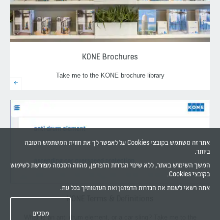
KONE Brochures
Take me to the KONE brochure library
אתר זה משתמש בקובצי Cookies על לאפשר לך את חווית המשתמש הטובה
ביותר.
המשך השימוש באתר, ללא שינוי הגדרות הדפדפן, מהווה הסכמה מפורשת לשימוש
בקובצי Cookies.
אתה רשאי לשנות את הגדרות הדפדפן ואת העדפותיך בכל עת.
KONE Terms & Definitions
מסכים
What is an anti drum element, or a car sling? Take me to the