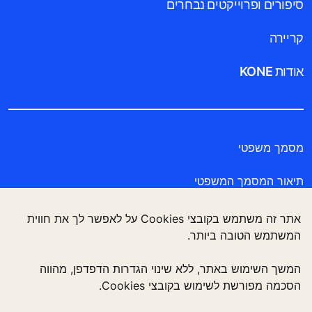
סיפורים ופרוייקטים נבחרים
קריירה
אודות KONE
מסמך משפטי
תיאור המסמך המשפטי
מסמך הצהרת פרטיות
אתר זה משתמש בקובצי Cookies על לאפשר לך את חווית
המשתמש הטובה ביותר.
Enviromental Notice
המשך השימוש באתר, ללא שינוי הגדרות הדפדפן, מהווה
הצהרת נגישות
הסכמה מפורשת לשימוש בקובצי Cookies.