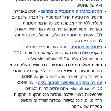
API של KONE.
חסכון באנרגיה מהמובילים בתחום
– חסכו באנרגיה
והקטינו את טביעת הרגל הפחמנית של הבניין שלכם עם
מעלית ללא חדר מכונות המציעה הרמה חסכונית
באנרגיה, מנוע חוסך אנרגיה בהנעה מחודשת, תאורת
LED עמידה וחסכונית בפעולה, ותפעול במצב המתנה
לחיסכון באנרגיה.
נייטרליות פחמנית
– עשו צעד נוסף לקראת יעדי
האקלים שלכם עם האפשרות לקזז את פליטות ה-CO2
הנותרות של מעלית MonoSpace® DX שלכם.
חוויית מעלית מוגדרת מחדש
– צרו חוויית מעלית בלתי
נשכחת ומעוררת השראה לדיירים ולמבקרים עם חומרי
בנייה חדשים, תאורה ואפשרויות סימון של KONE.
עמידה בתקנים שאפשר לסמוך עליה
– עם KONE
MonoSpace® DX, אתם יכולים להיות בטוחים
שהמעליות בבניין שלכם עומדות בכל התקנים והתקנות
הרלוונטיים, כולל נגישות, עמידות לוונדליזם ותפעול
במקרה של שריפה.